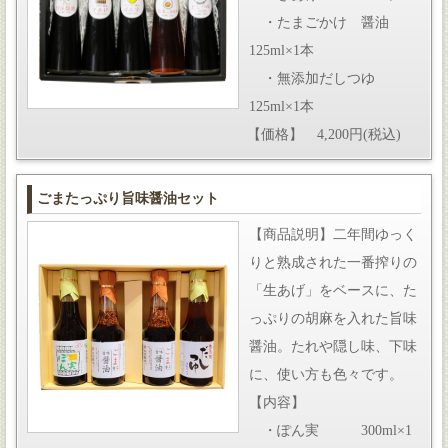
・たまごかけ 醤油
125ml×1本
・無添加だしつゆ
125ml×1本
【価格】 4,200円(税込)
ごまたっぷり旨味醤油セット
【商品説明】二年間ゆっく
りと熟成された一番搾りの
「生あげ」をベースに、た
っぷりの胡麻を入れた旨味
醤油。たれや隠し味、下味
に、使い方も色々です。
【内容】
・ぽん実 300ml×1