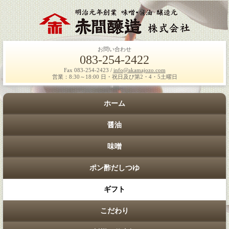
お問い合わせ
083-254-2422
Fax 083-254-2423 /
info@akamajozo.com
営業：8:30～18:00 日・祝日及び第2・4・5土曜日
ホーム
醤油
味噌
ポン酢だしつゆ
ギフト
こだわり