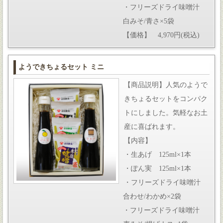
・フリーズドライ味噌汁
白みそ/青さ×5袋
【価格】 4,970円(税込)
ようできちょるセット ミニ
【商品説明】人気のようで
きちょるセットをコンパク
トにしました。気軽なお土
産に喜ばれます。
【内容】
・生あげ 125ml×1本
・ぽん実 125ml×1本
・フリーズドライ味噌汁
合わせ/わかめ×2袋
・フリーズドライ味噌汁