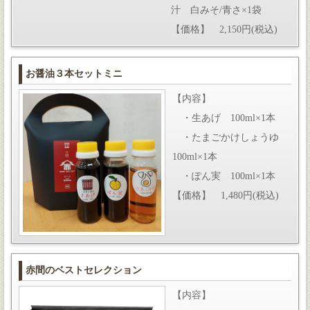
汁 白みそ/青さ×1袋
【価格】 2,150円(税込)
お醤油３本セットミニ
【内容】
・生あげ 100ml×1本
・たまごかけしょうゆ
100ml×1本
・ぽん実 100ml×1本
【価格】 1,480円(税込)
赤間のベストセレクション
【内容】