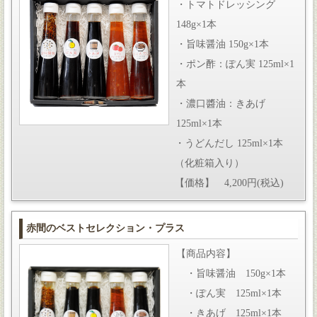
・トマトドレッシング
148g×1本
・旨味醤油 150g×1本
・ポン酢：ぽん実 125ml×1
本
・濃口醬油：きあげ
125ml×1本
・うどんだし 125ml×1本
（化粧箱入り）
【価格】 4,200円(税込)
赤間のベストセレクション・プラス
【商品内容】
・旨味醤油 150g×1本
・ぽん実 125ml×1本
・きあげ 125ml×1本