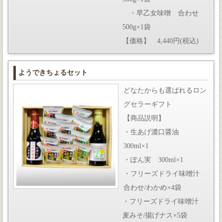
・早乙女味噌 合わせ
500g×1袋
【価格】 4,440円(税込)
ようできちょるセット
どなたからも選ばれるロン
グセラーギフト
【商品説明】
・生あげ濃口醤油
300ml×1
・ぽん実 300ml×1
・フリーズドライ味噌汁
合わせ/わかめ×4袋
・フリーズドライ味噌汁
麦みそ/揚げナス×5袋