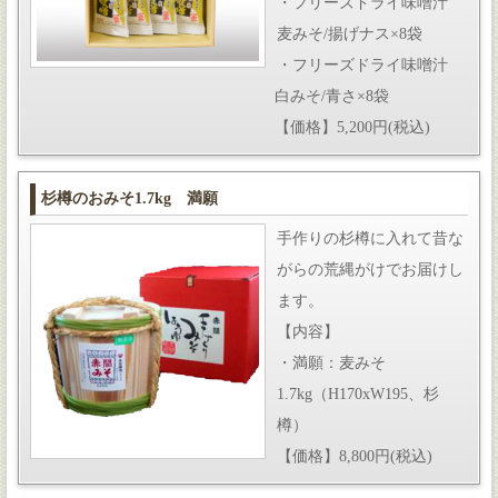
・フリーズドライ味噌汁
麦みそ/揚げナス×8袋
・フリーズドライ味噌汁
白みそ/青さ×8袋
【価格】5,200円(税込)
杉樽のおみそ1.7kg 満願
手作りの杉樽に入れて昔な
がらの荒縄がけでお届けし
ます。
【内容】
・満願：麦みそ
1.7kg（H170xW195、杉
樽）
【価格】8,800円(税込)