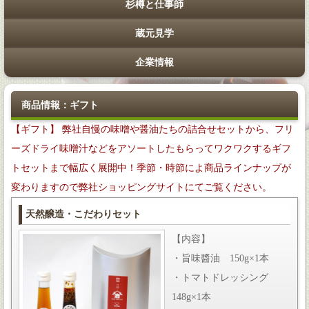
杉樽と仕事師
蔵元見学
企業情報
商品情報：ギフト
【ギフト】
弊社自慢の味噌や醤油たちの詰合せセットから、フリ
ーズドライ味噌汁などをアソートしたもらってワクワクするギフ
トセットまで幅広く展開中！季節・時節によ商品ラインナップが
変わりますので弊社ショッピングサイトにてご覧ください。
天然醸造・こだわりセット
【内容】
・旨味醬油 150g×1本
・トマトドレッシング
148g×1本