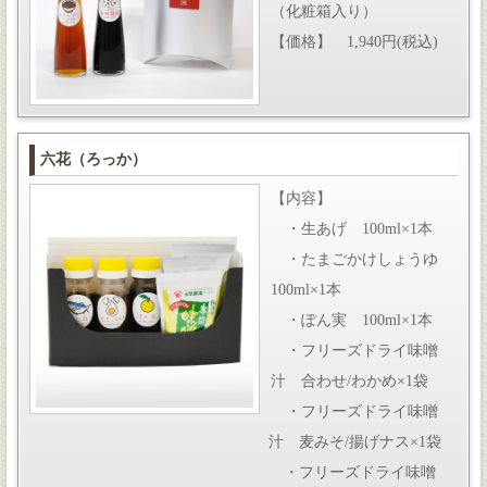
（化粧箱入り）
【価格】 1,940円(税込)
六花（ろっか）
【内容】
・生あげ 100ml×1本
・たまごかけしょうゆ
100ml×1本
・ぽん実 100ml×1本
・フリーズドライ味噌
汁 合わせ/わかめ×1袋
・フリーズドライ味噌
汁 麦みそ/揚げナス×1袋
・フリーズドライ味噌