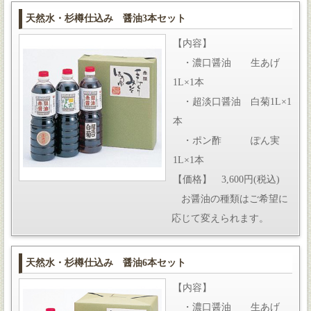
天然水・杉樽仕込み 醤油3本セット
【内容】
・濃口醤油 生あげ
1L×1本
・超淡口醤油 白菊1L×1
本
・ポン酢 ぽん実
1L×1本
【価格】 3,600円(税込)
お醤油の種類はご希望に
応じて変えられます。
天然水・杉樽仕込み 醤油6本セット
【内容】
・濃口醤油 生あげ