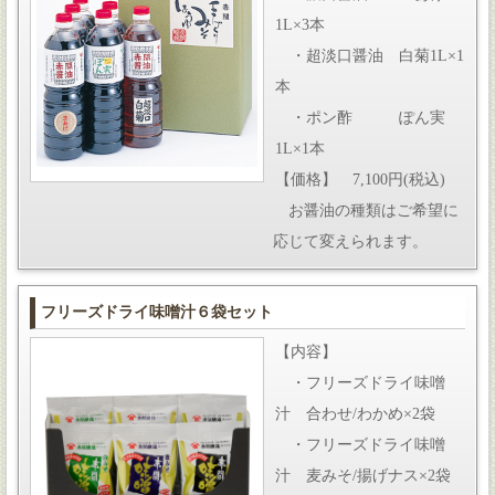
1L×3本
・超淡口醤油 白菊1L×1
本
・ポン酢 ぽん実
1L×1本
【価格】 7,100円(税込)
お醤油の種類はご希望に
応じて変えられます。
フリーズドライ味噌汁６袋セット
【内容】
・フリーズドライ味噌
汁 合わせ/わかめ×2袋
・フリーズドライ味噌
汁 麦みそ/揚げナス×2袋