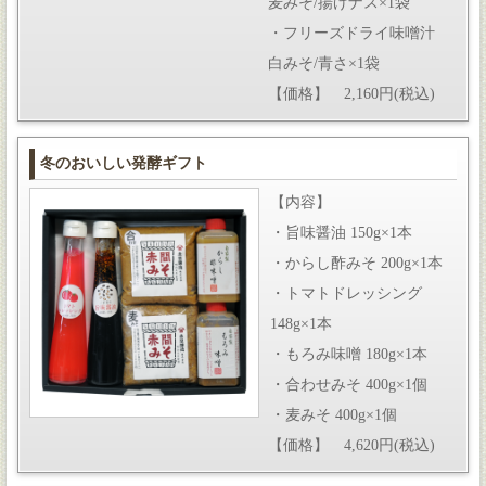
麦みそ/揚げナス×1袋
・フリーズドライ味噌汁
白みそ/青さ×1袋
【価格】 2,160円(税込)
冬のおいしい発酵ギフト
【内容】
・旨味醤油 150g×1本
・からし酢みそ 200g×1本
・トマトドレッシング
148g×1本
・もろみ味噌 180g×1本
・合わせみそ 400g×1個
・麦みそ 400g×1個
【価格】 4,620円(税込)