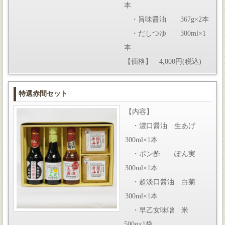
本
・旨味醤油 367g×2本
・だしつゆ 300ml×1
本
【価格】 4,000円(税込)
特選赤間セット
【内容】
・濃口醤油 生あげ
300ml×1本
・ポン酢 ぽん実
300ml×1本
・超淡口醤油 白菊
300ml×1本
・早乙女味噌 米
500g×1袋