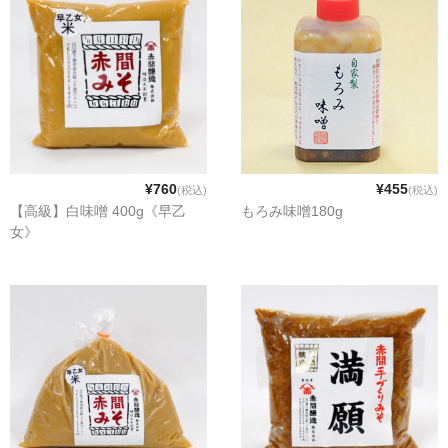
¥760
¥455
(税込)
(税込)
【高級】白味噌 400g《早乙
もろみ味噌180g
女》