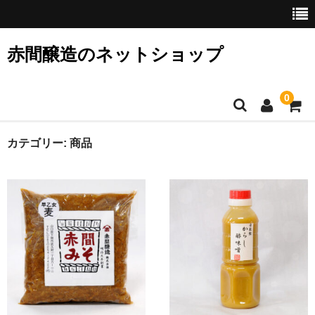
赤間醸造のネットショップ
0
ホーム
カテゴリー:
商品
定番ギフト
全商品
味噌
フリーズドライ味噌汁
醤油