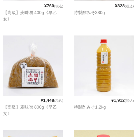
特定商取引法に基づく表記
¥760
¥828
(税込)
(税込)
【高級】麦味噌 400g《早乙
特製酢みそ380g
カート
女》
¥1,448
¥1,912
(税込)
(税込)
【高級】麦味噌 800g《早乙
特製酢みそ1.2kg
女》