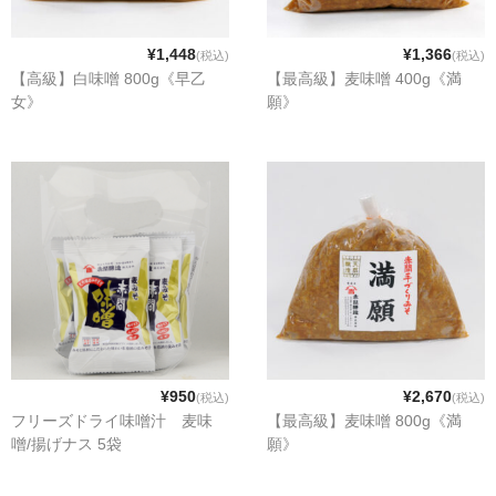
¥1,448
¥1,366
(税込)
(税込)
【高級】白味噌 800g《早乙
【最高級】麦味噌 400g《満
女》
願》
¥950
¥2,670
(税込)
(税込)
フリーズドライ味噌汁 麦味
【最高級】麦味噌 800g《満
噌/揚げナス 5袋
願》