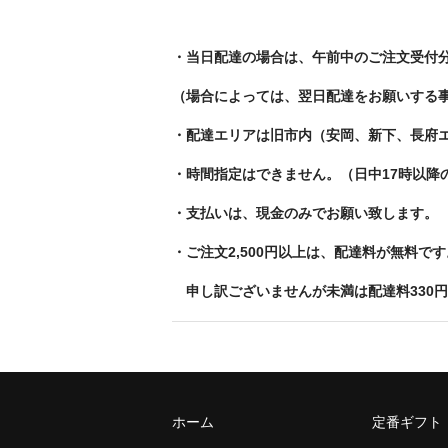
・当日配達の場合は、午前中のご注文受付
（場合によっては、翌日配達をお願いする
・
配達
エリアは旧市内（安岡、新下、長府
・時間指定はできません。（日中
17
時以降
・支払いは、現金のみでお願い致します。
・ご注文
2,500
円以上は、配達料が無料です
申し訳ございませんが未満は配達料330
ホーム
定番ギフト